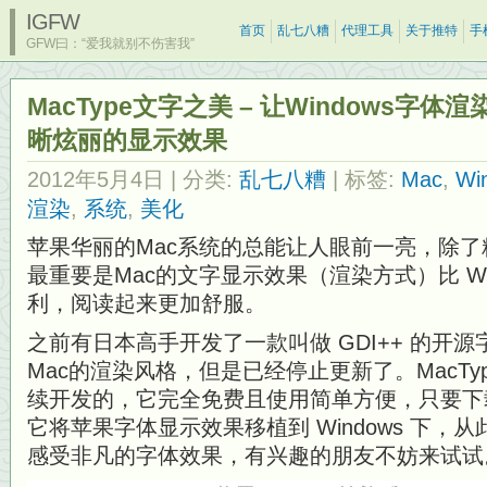
IGFW
首页
乱七八糟
代理工具
关于推特
手
GFW曰：“爱我就别不伤害我”
MacType文字之美 – 让Windows字
晰炫丽的显示效果
2012年5月4日
| 分类:
乱七八糟
| 标签:
Mac
,
Wi
渲染
,
系统
,
美化
苹果华丽的Mac系统的总能让人眼前一亮，除
最重要是Mac的文字显示效果（渲染方式）比 Wi
利，阅读起来更加舒服。
之前有日本高手开发了一款叫做 GDI++ 的开
Mac的渲染风格，但是已经停止更新了。MacT
续开发的，它完全免费且使用简单方便，只要下
它将苹果字体显示效果移植到 Windows 下，
感受非凡的字体效果，有兴趣的朋友不妨来试试