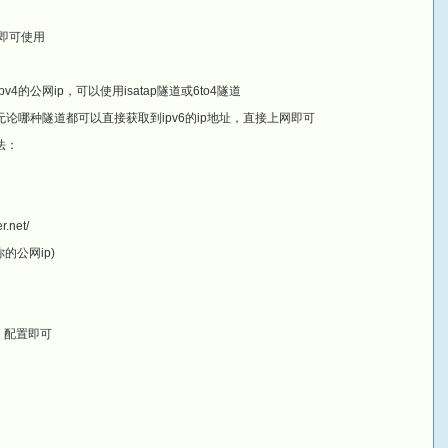
拨号即可使用
的公网ip，可以使用isatap隧道或6to4隧道
，无论哪种隧道都可以直接获取到ipv6的ip地址，直接上网即可
法：
.net/
即你的公网ip)
点，配置即可