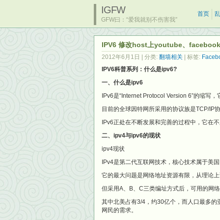
IGFW
首页
GFW曰：“爱我就别不伤害我”
IPV6 修改host上youtube、faceboo
2012年6月1日
| 分类:
翻墙相关
| 标签:
Faceb
IPV6科普系列：什么是ipv6?
一、什么是ipv6
IPv6是“Internet Protocol Versio
目前的全球因特网所采用的协议族是TCP/IP协
IPv6正处在不断发展和完善的过程中，它在不
二、ipv4与ipv6的现状
ipv4现状
IPv4是第二代互联网技术，核心技术属于美
它的最大问题是网络地址资源有限，从理论上讲
但采用A、B、C三类编址方式后，可用的网
其中北美占有3/4，约30亿个，而人口最多的亚
网民的需求。