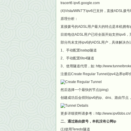
tracert6 ipv6.google.com
(4)Vista/WIN7下ipv6已支持，直接ADSL
原理分析：
直接拨号的ADSL用户最大的特点是本机拥有ipv4
目前电信ADSL用户已经全面开始支持ipv6
部分尚未支持ipv6的ADSL用户，具体解决办
1、手动配置isatap隧道
2、手动配置6to4隧道
3、使用隧道代理，如: http://www.tunnelbroker
注册后Create Regular Tunnel(ipv4边界ip
然后选择一个最快的节点(ping)
创建成功后会得到ipv6的ip、dns、路由节
更多详细资料请参考：http://www.ipv6bbs.cn/
二、通过路由拨号，本机没有公网ip
(1)使用Teredo隧道