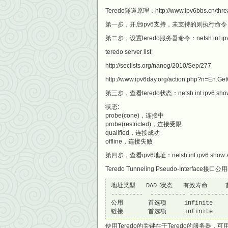
Teredo隧道原理：http://www.ipv6bbs.cn/threa
第一步，开启ipv6支持，未支持的则执行命令：ipv6
第二步，设置teredo服务器命令：netsh int ipv6 set t
teredo server list:
http://seclists.org/nanog/2010/Sep/277
http://www.ipv6day.org/action.php?n=En.G
第三步，查看teredo状态：netsh int ipv6 show t
状态:
probe(cone)，连接中
probe(restricted)，连接受限
qualified，连接成功
offline，连接失败
第四步，查看ipv6地址：netsh int ipv6 show a
Teredo Tunneling Pseudo-Interf
地址类型   DAD 状态   有效寿命     
---------  ---------- -----------
公用       首选项     infinite     i
链接       首选项     infinite     
使用Teredo的关键在于Teredo的服务器，