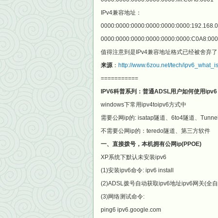
IPv4兼容地址：
0000:0000:0000:0000:0000:0000:192.168.0
0000:0000:0000:0000:0000:0000:C0A8:00
值得注意到是IPv4兼容地址格式已经被舍
来源
：
http://www.6zou.net/tech/ipv6_what_i
===========
IPV6科普系列：普通ADSL用户如何使用ipv6
windows下常用ipv4toipv6方式中
需要公网ip的: isatap隧道、6to4隧道、Tunnelb
不需要公网ip的：teredo隧道、第三方软件
一、直接拨号，本机拥有公网ip(PPOE)
XP系统下默认未安装ipv6
(1)安装ipv6命令: ipv6 install
(2)ADSL拨号自动获取ipv6地址ipv6网关(
(3)网络测试命令:
ping6 ipv6.google.com