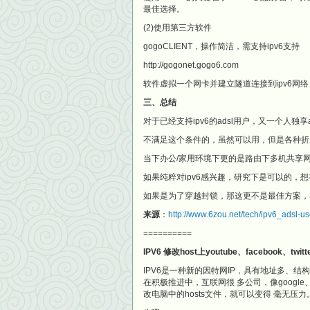
最佳选择。
(2)使用第三方软件
gogoCLIENT，操作简洁，需支持ipv6支持
http://gogonet.gogo6.com
软件虚拟一个网卡并建立隧道连接到ipv6网络
三、总结
对于已经支持ipv6的adsl用户，又一个人独享
不满足这个条件的，虽然可以用，但是各种折
当下办公/家用环境下更的是路由下多机共享
如果纯粹对ipv6感兴趣，研究下是可以的，想
如果是为了穿越封锁，那这更不是最佳方案，S
来源
：
http://www.6zou.net/tech/ipv6_adsl-us
==========
IPV6 修改host上youtube、facebook、twit
IPV6是一种新的因特网IP，具有地址多、结
在积极推进中，互联网很 多公司，像google、
改电脑中的hosts文件，就可以变得 毫无压力