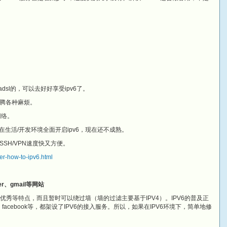
adsl的，可以去好好享受ipv6了。
腾各种麻烦。
网络。
在生活/开发环境全面开启ipv6，现在还不成熟。
SH/VPN速度快又方便。
er-how-to-ipv6.html
ter、gmail等网站
构优秀等特点，而且暂时可以绕过墙（墙的过滤主要基于IPV4）。IPV6的普及正
facebook等，都架设了IPV6的接入服务。所以，如果在IPV6环境下，简单地修
。