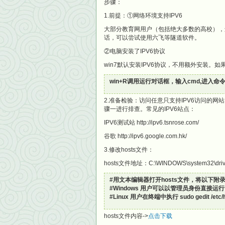
步骤：
1.前提：①网络环境支持IPV6
大部分教育网用户（包括绝大多数的高校），
话，可以尝试使用六飞等隧道软件。
②电脑安装了IPV6协议
win7默认安装IPV6协议，不用额外安装。
win+R调用运行对话框，输入cmd,进入命令提示
2.准备检验：访问任意只支持IPV6访问的
骤一进行排查。常见的IPV6站点：
IPV6测试站 http://ipv6.tsnrose.com/
谷歌 http://ipv6.google.com.hk/
3.修改hosts文件：
hosts文件地址：C:\WINDOWS\system32\drive
#用文本编辑器打开hosts文件，将以下附录h
#Windows 用户可以以管理员身份直接运行 notepa
#Linux 用户在终端中执行 sudo gedit /et
hosts文件内容->
点击下载