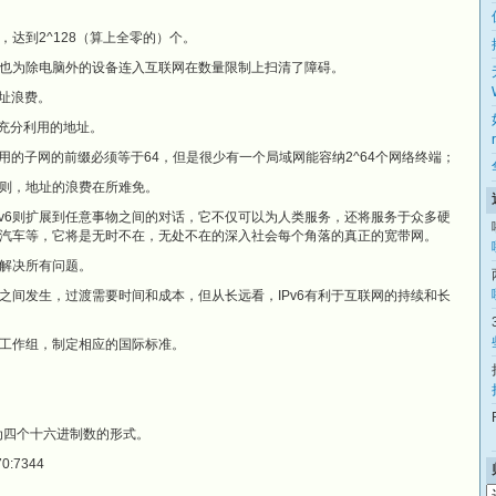
8倍，达到2^128（算上全零的）个。
也为除电脑外的设备连入互联网在数量限制上扫清了障碍。
地址浪费。
能充分利用的地址。
用的子网的前缀必须等于64，但是很少有一个局域网能容纳2^64个网络终端；
原则，地址的浪费在所难免。
IPv6则扩展到任意事物之间的对话，它不仅可以为人类服务，还将服务于众多硬
汽车等，它将是无时不在，无处不在的深入社会每个角落的真正的宽带网。
能解决所有问题。
夜之间发生，过渡需要时间和成本，但从长远看，IPv6有利于互联网的持续和长
工作组，制定相应的国际标准。
组为四个十六进制数的形式。
0:7344