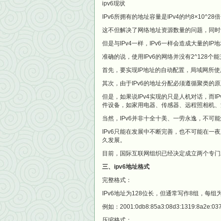
ipv6现状
IPv6所拥有的地址容量是IPv4的约8×10^2
这不但解决了网络地址资源数量的问题，同时
但是与IPv4一样，IPv6一样会造成大量的IP
准确的说，使用IPv6的网络并没有2^128个
首先，要实现IP地址的自动配置，局域网所使
其次，由于IPv6的地址分配必须遵循聚类的
但是，如果说IPv4实现的只是人机对话，而
件设备，如家用电器、传感器、远程照相机、
当然，IPv6并非十全十美、一劳永逸，不可
IPv6只能在发展中不断完善，也不可能在一
久发展。
目前，国际互联网组织已经决定成立两个专门
三、ipv6地址格式
完整格式：
IPv6地址为128位长，但通常写作8组，每
例如：2001:0db8:85a3:08d3:1319:8a2e:037
压缩格式：