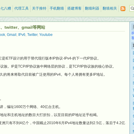
乱七八糟
代理工具
关于推特
手机翻墙
搭建博客
翻墙利器
翻墙相关
k、twitter、gmail等网站
ook
,
Gmail
,
IPv6
,
Twitter
,
Youtube
n 6”的缩写，它是IETF设计的用于替代现行版本IP协议-IPv4-的下一代IP协议。
议族。IP是TCP/IP协议族中网络层的协议，是TCP/IP协议族的核心协议。
久的将来将取代目前被广泛使用的IPv4。每个人将拥有更多IP地址。
国。
，编址1600万个网络、40亿台主机。
络地址和主机地址的数目大打折扣，以至目前的IP地址近乎枯竭。
洲只有不到4亿个，中国截止2010年6月IPv4地址数量达到2.5亿，落后于4.2亿