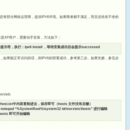
还有部分网络运营商，提供IPV6环境。如果两者都不满足，而且还依依不舍的
如果是XP用户，需要动手安装，方法如下：
符，执行：ipv6 install ，等待安装成功后会提示successed
网站，如果能正常访问的话，则IPV6的部署成功，参考第三步。如果失败，参见步
rs\etc
ost.txt中内容复制进去，保存即可（hosts 文件没有后缀）
d “%SystemRoot%\system32 \drivers\etc\hosts” 进行编辑
c/hosts 即可开始编辑