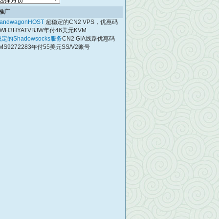
档
推广
andwagonHOST
超稳定的CN2 VPS，优惠码
WH3HYATVBJW年付46美元KVM
定的Shadowsocks服务
CN2 GIA线路优惠码
MS9272283年付55美元SS/V2账号