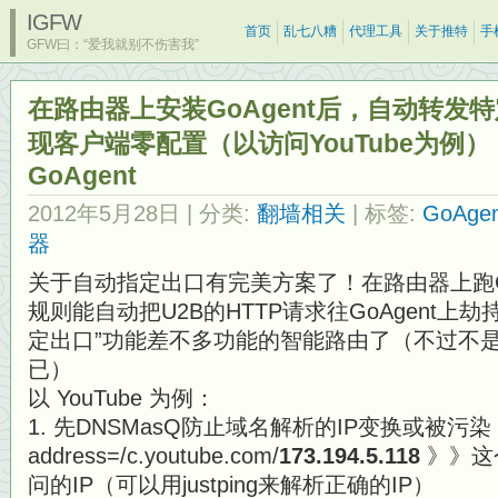
IGFW
首页
乱七八糟
代理工具
关于推特
手
GFW曰：“爱我就别不伤害我”
在路由器上安装GoAgent后，自动转发
现客户端零配置（以访问YouTube为例） &
GoAgent
2012年5月28日
| 分类:
翻墙相关
| 标签:
GoAgen
器
关于自动指定出口有完美方案了！在路由器上跑Go
规则能自动把U2B的HTTP请求往GoAgent上
定出口”功能差不多功能的智能路由了（不过不是V
已）
以 YouTube 为例：
1. 先DNSMasQ防止域名解析的IP变换或被污染
address=/c.youtube.com/
173.194.5.118
》》这
问的IP（可以用justping来解析正确的IP）