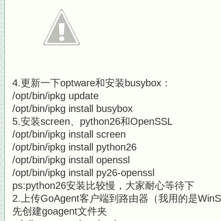
4.更新一下optware和安装busybox：
/opt/bin/ipkg update
/opt/bin/ipkg install busybox
5.安装screen、python26和OpenSSL
/opt/bin/ipkg install screen
/opt/bin/ipkg install python26
/opt/bin/ipkg install openssl
/opt/bin/ipkg install py26-openssl
ps:python26安装比较慢，大家耐心等待下
2.上传GoAgent客户端到路由器（我用的是WinS
先创建goagent文件夹