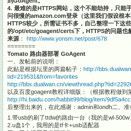
到GoAgent。
4. 最难的是HTTPS网站，这个不能劫持，只
问很慢的amazon.com登录（这里我们假设
HTTPS较少，所需证书不多，自己整理一下这
的/opt/etc/goagent/certs下，HTTPS的问
来源
：
http://www.yonsm.net/post/678
========
Tomato 路由器部署 GoAgent
一、发帖前的说明：
此贴是根据坛里的两篇帖子：
http://bbs.dualwa
tid=219531&from=favorites
http://bbs.dualwan.cn/viewthread.php?tid=229
以及百度goagent教程详细版：（根据教程做
http://hi.baidu.com/habbit99/blog/item/9df5a4
后整理出来的，在此感谢：admin和ondh二、
1.带usb的刷了ttdw的路由一台（我的是wl-500
2.u盘1个，我用的是tf卡+usb适配器