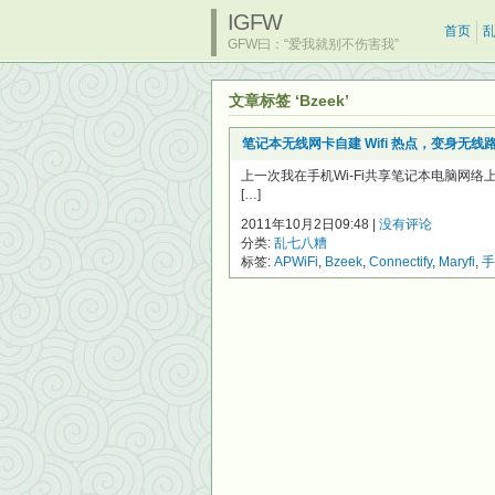
IGFW
首页
GFW曰：“爱我就别不伤害我”
文章标签 ‘Bzeek’
笔记本无线网卡自建 Wifi 热点，变身无线
上一次我在手机Wi-Fi共享笔记本电脑网
[…]
2011年10月2日09:48 |
没有评论
分类:
乱七八糟
标签:
APWiFi
,
Bzeek
,
Connectify
,
Maryfi
,
手