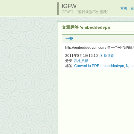
IGFW
首页
GFW曰：“爱我就别不伤害我”
文章标签 ‘embeddedvpn’
一些
http://embeddedvpn.com/ 是
2011年8月1日16:10 |
3 条评论
分类:
乱七八糟
标签:
Convert to PDF
,
embeddedvpn
,
Njutr