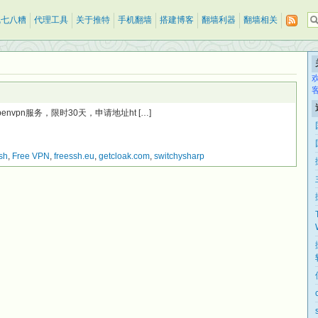
乱七八糟
代理工具
关于推特
手机翻墙
搭建博客
翻墙利器
翻墙相关
流量的openvpn服务，限时30天，申请地址ht […]
ssh
,
Free VPN
,
freessh.eu
,
getcloak.com
,
switchysharp