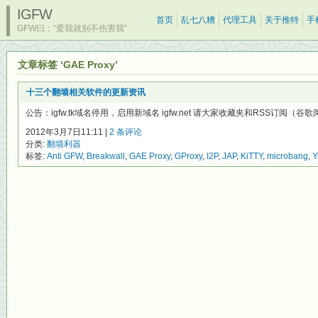
IGFW
首页
乱七八糟
代理工具
关于推特
手
GFW曰：“爱我就别不伤害我”
文章标签 ‘GAE Proxy’
十三个翻墙相关软件的更新资讯
公告：igfw.tk域名停用，启用新域名 igfw.net 请大家收藏夹和RSS订阅（谷
2012年3月7日11:11 |
2 条评论
分类:
翻墙利器
标签:
Anti GFW
,
Breakwall
,
GAE Proxy
,
GProxy
,
I2P
,
JAP
,
KiTTY
,
microbang
,
Y