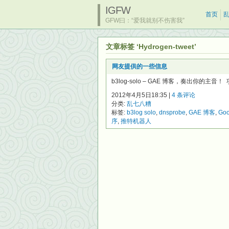
IGFW
首页
GFW曰：“爱我就别不伤害我”
文章标签 ‘Hydrogen-tweet’
网友提供的一些信息
b3log-solo – GAE 博客，奏出你的主音！ 项目
2012年4月5日18:35 |
4 条评论
分类:
乱七八糟
标签:
b3log solo
,
dnsprobe
,
GAE 博客
,
Goo
序
,
推特机器人