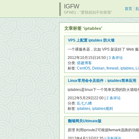
IGFW
首页
GFW曰：“爱我就别不伤害我”
文章标签 ‘iptables’
VPS 上配置 iptables 防火墙
一个裸服务器，比如 VPS 架设好了 We
2012年10月15日16:50 |
3 条评论
分类:
搭建博客
标签:
CentOS
,
Debian
,
firewall
,
iptables
,
L
Linux常用命令及组件：iptables简单应用
iptables是linux下一个简单实用的防火墙
2012年5月29日22:00 |
2 条评论
分类:
乱七八糟
标签:
iptables
,
iptables规则
翻墙网关Ultimate版
原理 利用iproute2可根据fwmark选路的功能，结合
2012年4月13日02:35 |
没有评论