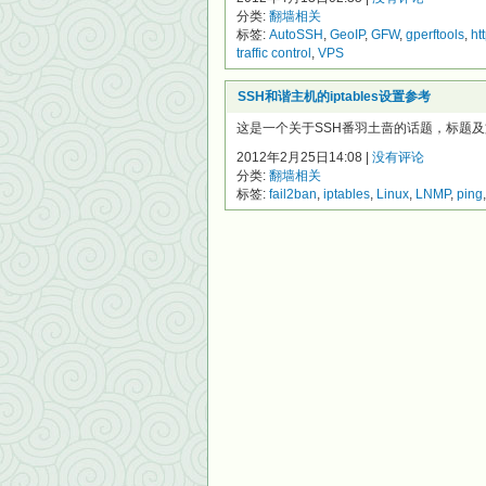
分类:
翻墙相关
标签:
AutoSSH
,
GeoIP
,
GFW
,
gperftools
,
ht
traffic control
,
VPS
SSH和谐主机的iptables设置参考
这是一个关于SSH番羽土啬的话题，标题及文中
2012年2月25日14:08 |
没有评论
分类:
翻墙相关
标签:
fail2ban
,
iptables
,
Linux
,
LNMP
,
ping