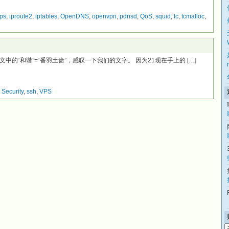
tps
,
iproute2
,
iptables
,
OpenDNS
,
openvpn
,
pdnsd
,
QoS
,
squid
,
tc
,
tcmalloc
,
的“和谐”=“番羽土啬”，感叹一下我们的文字。 因为21现在手上的 […]
,
Security
,
ssh
,
VPS