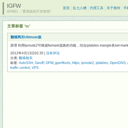
IGFW
首页
乱七八糟
代理工具
关于推特
手
GFW曰：“爱我就别不伤害我”
文章标签 ‘tc’
翻墙网关Ultimate版
原理 利用iproute2可根据fwmark选路的功能，结合iptables mangle表set-mark
2012年4月13日02:35 |
没有评论
分类:
翻墙相关
标签:
AutoSSH
,
GeoIP
,
GFW
,
gperftools
,
https
,
iproute2
,
iptables
,
OpenDNS
,
traffic control
,
VPS