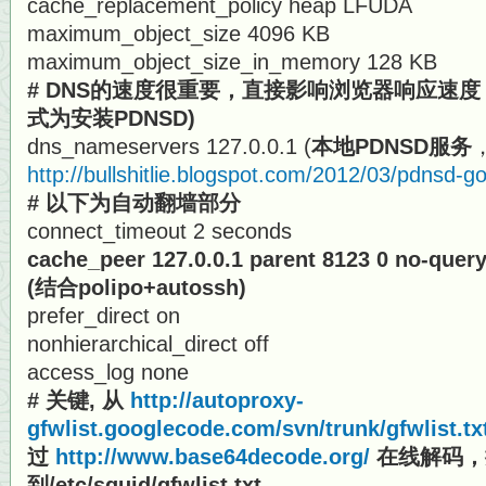
cache_replacement_policy heap LFUDA
maximum_object_size 4096 KB
maximum_object_size_in_memory 128 KB
# DNS的速度很重要，直接影响浏览器响应速
式为安装PDNSD)
dns_nameservers 127.0.0.1 (
本地PDNSD服务
http://bullshitlie.blogspot.com/2012/03/pdnsd-g
# 以下为自动翻墙部分
connect_timeout 2 seconds
cache_peer 127.0.0.1 parent 8123 0 no-quer
(结合polipo+autossh)
prefer_direct on
nonhierarchical_direct off
access_log none
# 关键, 从
http://autoproxy-
gfwlist.googlecode.com/svn/trunk/gfwlist.tx
过
http://www.base64decode.org/
在线解码，
到/etc/squid/gfwlist.txt