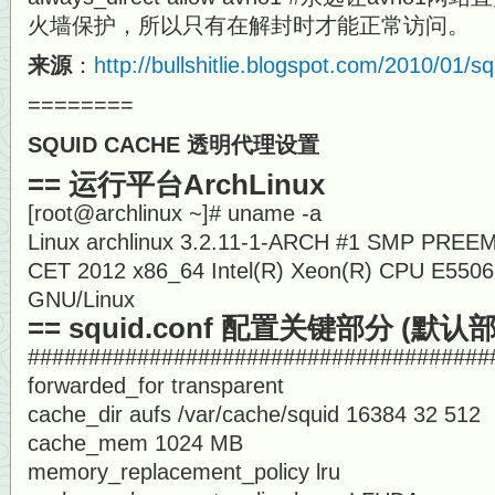
火墙保护，所以只有在解封时才能正常访问。
来源
：
http://bullshitlie.blogspot.com/2010/01/sq
========
SQUID CACHE 透明代理设置
== 运行平台ArchLinux
[root@archlinux ~]# uname -a
Linux archlinux 3.2.11-1-ARCH #1 SMP PREEM
CET 2012 x86_64 Intel(R) Xeon(R) CPU E5506
GNU/Linux
== squid.conf 配置关键部分 (默
######################################
forwarded_for transparent
cache_dir aufs /var/cache/squid 16384 32 512
cache_mem 1024 MB
memory_replacement_policy lru