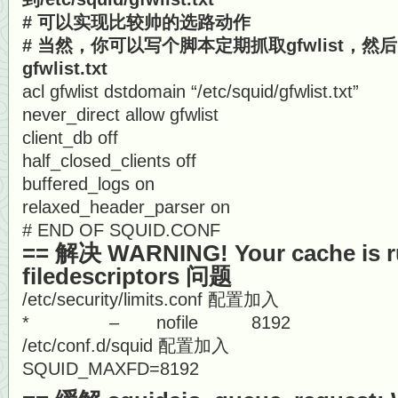
# 可以实现比较帅的选路动作
# 当然，你可以写个脚本定期抓取gfwlist，然后ba
gfwlist.txt
acl gfwlist dstdomain “/etc/squid/gfwlist.txt”
never_direct allow gfwlist
client_db off
half_closed_clients off
buffered_logs on
relaxed_header_parser on
# END OF SQUID.CONF
== 解决 WARNING! Your cache is r
filedescriptors 问题
/etc/security/limits.conf 配置加入
* – nofile 8192
/etc/conf.d/squid 配置加入
SQUID_MAXFD=8192