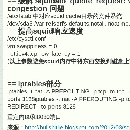
== 缓解 squidaio_queue_request:
congestion 问题
/etc/fstab 中对应squid cache目录的文件系统
/dev/sda6 /var
reiserfs
defaults,notail, noatime
==
提高squid响应速度
/etc/sysctl.conf
vm.swappiness = 0
net.ipv4.tcp_low_latency = 1
(以上参数避免squid内存中得东西交换到磁盘上
== iptables部分
iptables -t nat -A PREROUTING -p tcp -m tcp 
ports 3128iptables -t nat -A PREROUTING -p tc
REDIRECT –to-ports 3128
重定向80和8080端口
来源
：
http://bullshitlie.blogspot.com/2012/03/sq