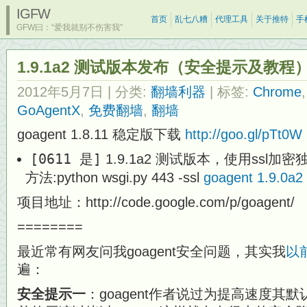
IGFW
首页
乱七八糟
代理工具
关于推特
手
GFW曰：“爱我就别不伤害我”
1.9.1a2 测试版本发布（安全提示及教程
2012年5月7日
| 分类:
翻墙利器
| 标签:
Chrome
GoAgentX
,
免费翻墙
,
翻墙
goagent 1.8.11 稳定版下载
http://goo.gl/pTt0W
[0611 是]
1.9.1a2 测试版本，使用ssl加密
方法:python wsgi.py 443 -ssl
goagent 1.9.0a2
项目地址：http://code.google.com/p/goagent/
========
最近常有网友问我goagent安全问题，其实我
以
遍：
安全提示一
：goagent作者说过为提高速度其