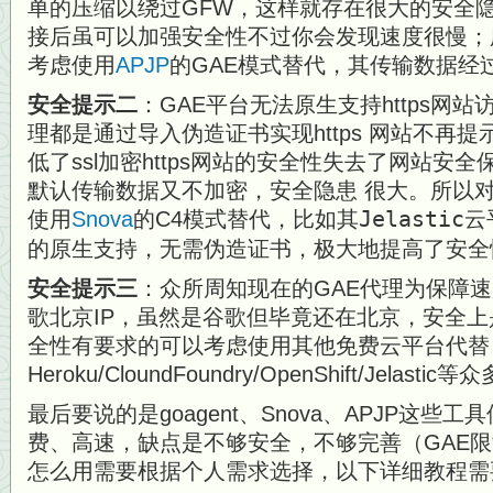
单的压缩以绕过GFW，这样就存在很大的安全隐患
接后虽可以加强安全性不过你会发现速度很慢；
考虑使用
APJP
的GAE模式替代，其传输数据经
安全提示二
：GAE平台无法原生支持https网
理都是通过导入伪造证书实现https 网站不再
低了ssl加密https网站的安全性失去了网站安全保
默认传输数据又不加密，安全隐患 很大。所以
使用
Snova
的C4模式替代，比如其
Jelastic
云
的原生支持，无需伪造证书，极大地提高了安全
安全提示三
：众所周知现在的GAE代理为保障
歌北京IP，虽然是谷歌但毕竟还在北京，安全
全性有要求的可以考虑使用其他免费云平台代替
Heroku/CloundFoundry/OpenShift/Jela
最后要说的是goagent、Snova、APJP这些
费、高速，缺点是不够安全，不够完善（GAE
怎么用需要根据个人需求选择，以下详细教程需