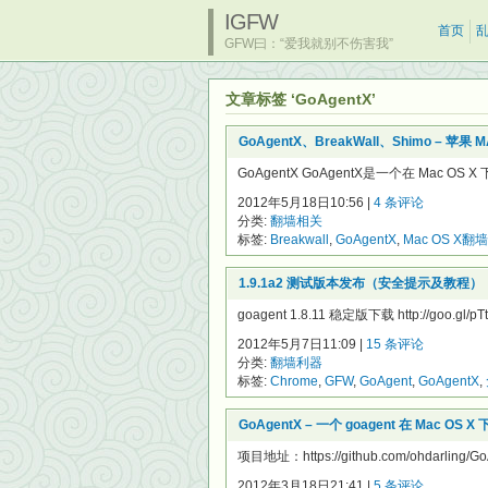
IGFW
首页
GFW曰：“爱我就别不伤害我”
文章标签 ‘GoAgentX’
GoAgentX、BreakWall、Shimo – 苹果 
GoAgentX GoAgentX是一个在 Mac
2012年5月18日10:56 |
4 条评论
分类:
翻墙相关
标签:
Breakwall
,
GoAgentX
,
Mac OS X翻墙
1.9.1a2 测试版本发布（安全提示及教程）
goagent 1.8.11 稳定版下载 http://goo.gl/pTt
2012年5月7日11:09 |
15 条评论
分类:
翻墙利器
标签:
Chrome
,
GFW
,
GoAgent
,
GoAgentX
,
GoAgentX – 一个 goagent 在 Mac 
项目地址：https://github.com/ohdarling/
2012年3月18日21:41 |
5 条评论