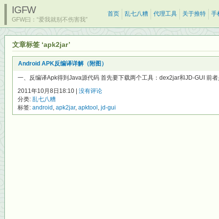
IGFW
首页
乱七八糟
代理工具
关于推特
手
GFW曰：“爱我就别不伤害我”
文章标签 ‘apk2jar’
Android APK反编译详解（附图）
一、反编译Apk得到Java源代码 首先要下载两个工具：dex2jar和JD-GUI 前者是将
2011年10月8日18:10 |
没有评论
分类:
乱七八糟
标签:
android
,
apk2jar
,
apktool
,
jd-gui