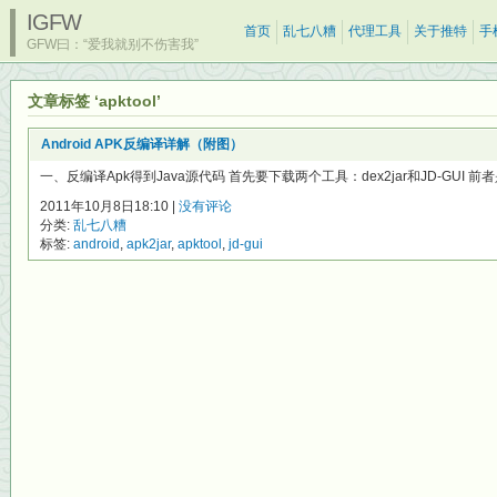
IGFW
首页
乱七八糟
代理工具
关于推特
手
GFW曰：“爱我就别不伤害我”
文章标签 ‘apktool’
Android APK反编译详解（附图）
一、反编译Apk得到Java源代码 首先要下载两个工具：dex2jar和JD-GUI 前者是将
2011年10月8日18:10 |
没有评论
分类:
乱七八糟
标签:
android
,
apk2jar
,
apktool
,
jd-gui