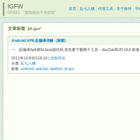
IGFW
首页
乱七八糟
代理工具
关于推特
手
GFW曰：“爱我就别不伤害我”
文章标签 ‘jd-gui’
Android APK反编译详解（附图）
一、反编译Apk得到Java源代码 首先要下载两个工具：dex2jar和JD-GUI 前者是将
2011年10月8日18:10 |
没有评论
分类:
乱七八糟
标签:
android
,
apk2jar
,
apktool
,
jd-gui