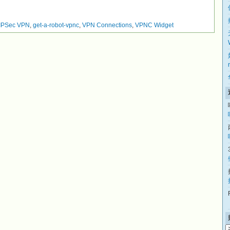
IPSec VPN
,
get-a-robot-vpnc
,
VPN Connections
,
VPNC Widget