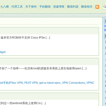
乱七八糟
代理工具
关于推特
手机翻墙
搭建博客
翻墙利器
翻墙相关
.x 版本官方ROM并不支持 Cisco IPSe […]
dget
开创了一个创举——在没有root的原版安卓系统上原生地使用open […]
oid手机IPSec VPN
,
FEAT VPN
,
get-a-robot-vpnc
,
VPN Connections
,
VPNC
一文中提到过一些android系统上使用Cis […]