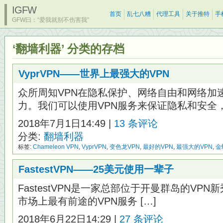
IGFW
首页
乱七八糟
代理工具
关于推特
手
GFW曰：“爱我就别不伤害我”
‘翻墙利器’ 分类的存档
VyprVPN——世界上最强大的VPN
众所周知VPN在隐私保护、网络自由和网络加
力。我们可以使用VPN服务来保证隐私和安全，绕
2018年7月1日14:49 |
13 条评论
分类:
翻墙利器
标签:
Chameleon VPN
,
VyprVPN
,
变色龙VPN
,
最好的VPN
,
最强大的VPN
,
金
FastestVPN——25美元使用一辈子
FastestVPN是一家总部位于开曼群岛的VPN新秀
市场上最有前途的VPN服务 […]
2018年6月22日14:29 |
27 条评论